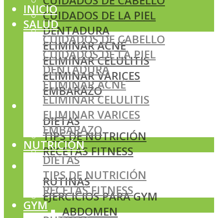
CUIDADOS DE CABELLO
INICIO
CUIDADOS DE LA PIEL
SALUD
DENTADURA
CUIDADOS DE CABELLO
ELIMINAR ACNÉ
CUIDADOS DE LA PIEL
ELIMINAR CELULITIS
DENTADURA
ELIMINAR VARICES
ELIMINAR ACNÉ
EMBARAZO
ELIMINAR CELULITIS
NUTRICIÓN
ELIMINAR VARICES
DIETAS
EMBARAZO
TIPS DE NUTRICIÓN
NUTRICIÓN
RECETAS FITNESS
DIETAS
GYM
TIPS DE NUTRICIÓN
RUTINAS
RECETAS FITNESS
EJERCICIOS PARA GYM
GYM
ABDOMEN