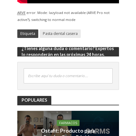
ARVE
error: Mode: lazyload not available (ARVE Pro not
active?), switching to normal mode
Etiqueta
Pasta dental casera
¿Tienes alguna duda o comentario? Expertos
lo responderán en las próximas 24 horas.
Escribe aquí tu duda o comentario....
POPULARES
FARMACOS
Ostafit: Producto para