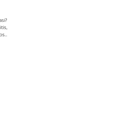
asi?
tis,
s...