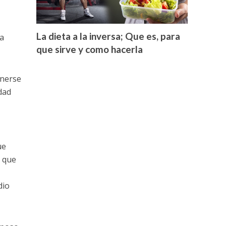
La dieta a la inversa; Que es, para
a
que sirve y como hacerla
onerse
dad
ue
o que
dio