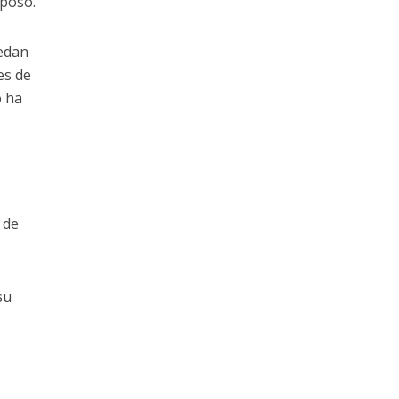
iposo.
uedan
es de
o ha
 de
su