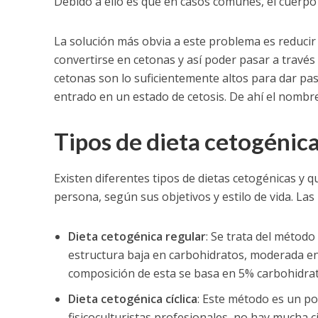
Debido a ello es que en casos comunes, el cuerpo
La solución más obvia a este problema es reduci
convertirse en cetonas y así poder pasar a través
cetonas son lo suficientemente altos para dar pa
entrado en un estado de cetosis. De ahí el nombr
Tipos de dieta cetogénic
Existen diferentes tipos de dietas cetogénicas y 
persona, según sus objetivos y estilo de vida. Las
Dieta cetogénica regular
: Se trata del método
estructura baja en carbohidratos, moderada en 
composición de esta se basa en 5% carbohidrat
Dieta cetogénica cíclica
: Este método es un po
fisicoculturistas profesionales, no hay mucha c