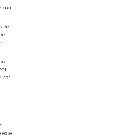
r con
s de
 de
e
cho
eal
ínas.
n
 este