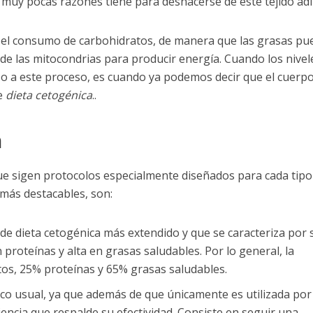
 muy pocas razones tiene para deshacerse de este tejido ad
r el consumo de carbohidratos, de manera que las grasas p
 de las mitocondrias para producir energía. Cuando los nivel
so a este proceso, es cuando ya podemos decir que el cuerp
e
dieta cetogénica
..
a
que sigen protocolos especialmente diseñados para cada tipo
 más destacables, son:
 de dieta cetogénica más extendido y que se caracteriza por 
proteínas y alta en grasas saludables. Por lo general, la
os, 25% proteínas y 65% grasas saludables.
co usual, ya que además de que únicamente es utilizada por
iencia que respalde su efectividad. Consiste en seguir una