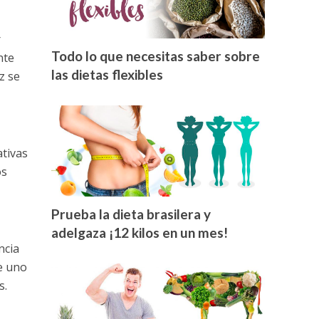
r
Todo lo que necesitas saber sobre
nte
las dietas flexibles
z se
ativas
os
Prueba la dieta brasilera y
adelgaza ¡12 kilos en un mes!
ncia
ue uno
s.