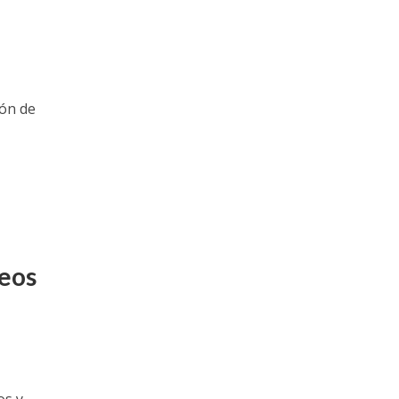
ión de
teos
os y