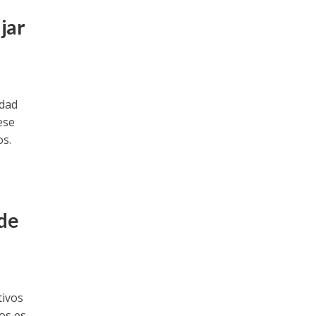
jar
idad
ese
os.
 de
tivos
os es