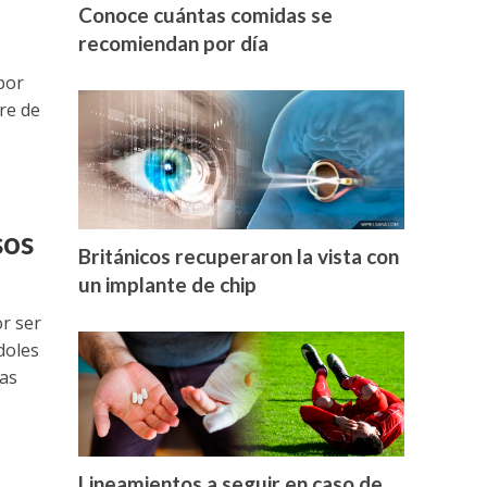
Conoce cuántas comidas se
recomiendan por día
por
re de
sos
Británicos recuperaron la vista con
un implante de chip
or ser
doles
las
Lineamientos a seguir en caso de