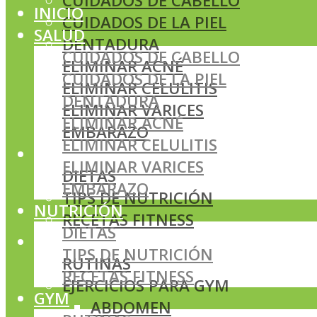
CUIDADOS DE CABELLO
INICIO
CUIDADOS DE LA PIEL
SALUD
DENTADURA
CUIDADOS DE CABELLO
ELIMINAR ACNÉ
CUIDADOS DE LA PIEL
ELIMINAR CELULITIS
DENTADURA
ELIMINAR VARICES
ELIMINAR ACNÉ
EMBARAZO
ELIMINAR CELULITIS
NUTRICIÓN
ELIMINAR VARICES
DIETAS
EMBARAZO
TIPS DE NUTRICIÓN
NUTRICIÓN
RECETAS FITNESS
DIETAS
GYM
TIPS DE NUTRICIÓN
RUTINAS
RECETAS FITNESS
EJERCICIOS PARA GYM
GYM
ABDOMEN