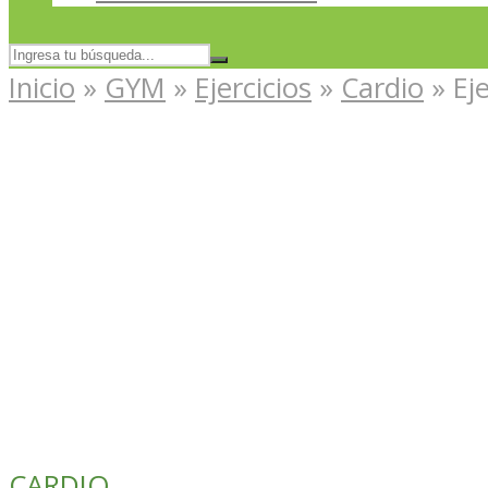
Inicio
»
GYM
»
Ejercicios
»
Cardio
»
Ej
CARDIO