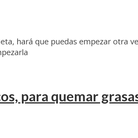
ieta, hará que puedas empezar otra ve
mpezarla
os, para quemar grasa