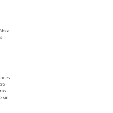
óbica.
es
siones
tró
ras
o sin