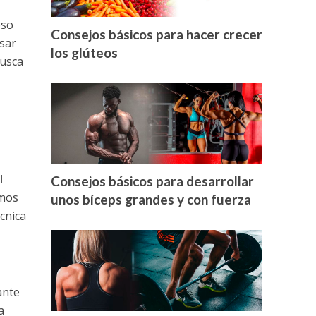
oso
Consejos básicos para hacer crecer
sar
los glúteos
busca
?
l
Consejos básicos para desarrollar
amos
unos bíceps grandes y con fuerza
cnica
ante
a