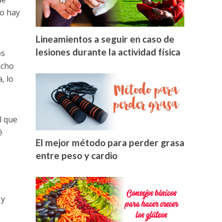
no hay
Lineamientos a seguir en caso de
lesiones durante la actividad física
os
ucho
, lo
l que
é
El mejor método para perder grasa
entre peso y cardio
 y