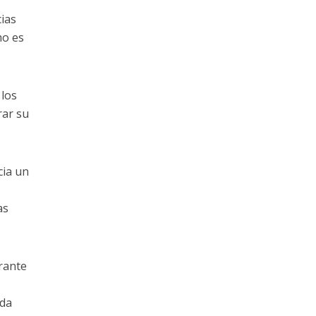
ias
mo es
 los
rar su
cia un
as
rante
rda