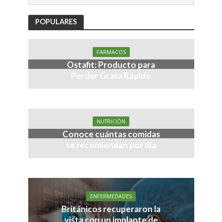
POPULARES
FARMACOS
Ostafit: Producto para
Perder Grasa Rápido
NUTRICIÓN
Conoce cuántas comidas
se recomiendan por día
ENFERMEDADES
Británicos recuperaron la
vista con un implante de