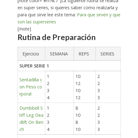
[note color=”#fff4c7″]La siguiente rutina se realiza
en super series, si quieres saber como realizarla y
para que sirve lee este tema:
Para que sirven y que
son las superseries
[/note]
Rutina de Preparación
Ejercicio
SEMANA
REPS
SERIES
SUPER SERIE 1
1
10
2
Sentadilla c
2
12
2
on Peso co
3
10
3
rporal
4
12
3
Dumbbell S
1
8
2
tiff Leg Dea
2
10
2
dlift On Ben
3
8
3
ch
4
10
3