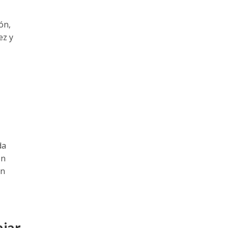
ón,
ez y
da
en
en
ajar