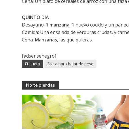
Cena: Un plato de cereales de arroz con una taza
QUINTO DIA
Desayuno: 1
manzana
, 1 huevo cocido y un panecil
Comida: Una ensalada de verduras crudas, y carne 
Cena:
Manzanas
, las que quieras.
[adsensenegro]
Etiqueta
Dieta para bajar de peso
No te pierdas