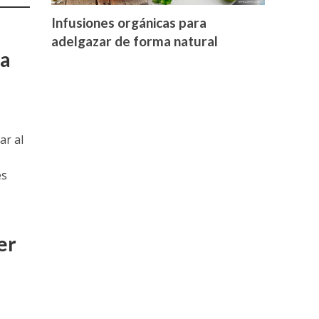
Infusiones orgánicas para
adelgazar de forma natural
ia
ar al
es
er