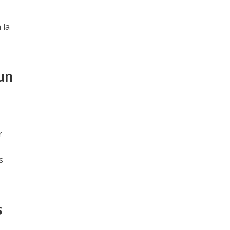
 la
un
r
s
s