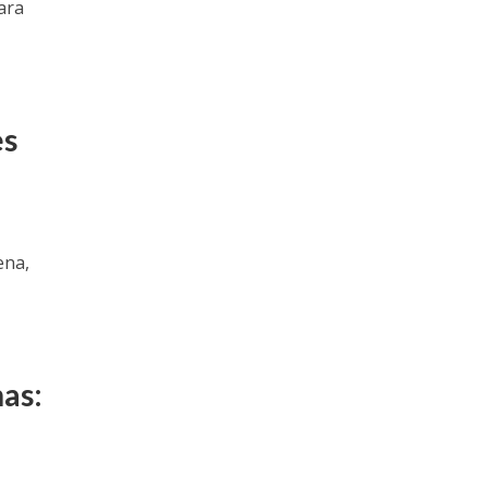
ara
es
ena,
nas: