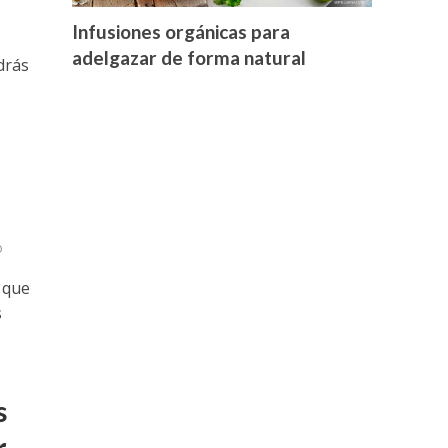
Infusiones orgánicas para
adelgazar de forma natural
drás
o
 que
s
s
r