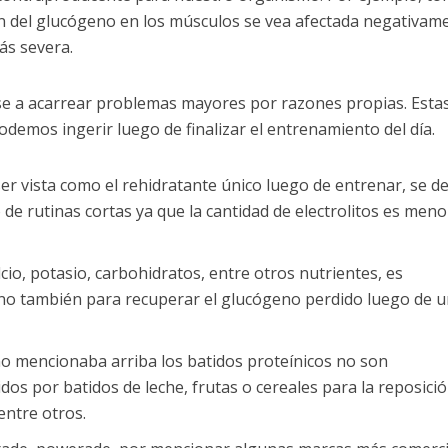
n del glucógeno en los músculos se vea afectada negativam
ás severa.
arse a acarrear problemas mayores por razones propias. Esta
emos ingerir luego de finalizar el entrenamiento del día.
 ser vista como el rehidratante único luego de entrenar, se d
 rutinas cortas ya que la cantidad de electrolitos es menor
lcio, potasio, carbohidratos, entre otros nutrientes, es
ino también para recuperar el glucógeno perdido luego de 
omo mencionaba arriba los batidos proteínicos no son
os por batidos de leche, frutas o cereales para la reposici
entre otros.