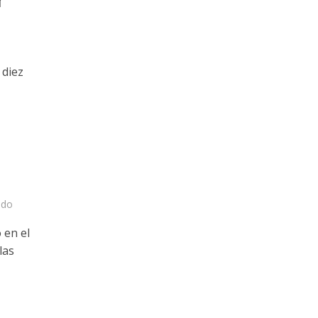
 diez
ado
 en el
las