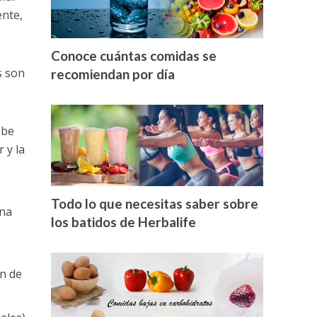
ente,
Conoce cuántas comidas se
s son
recomiendan por día
ebe
 y la
Todo lo que necesitas saber sobre
una
los batidos de Herbalife
ón de