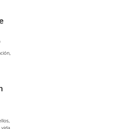
e
o
ción,
n
llos,
 vida