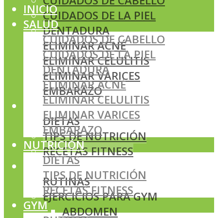
CUIDADOS DE CABELLO
INICIO
CUIDADOS DE LA PIEL
SALUD
DENTADURA
CUIDADOS DE CABELLO
ELIMINAR ACNÉ
CUIDADOS DE LA PIEL
ELIMINAR CELULITIS
DENTADURA
ELIMINAR VARICES
ELIMINAR ACNÉ
EMBARAZO
ELIMINAR CELULITIS
NUTRICIÓN
ELIMINAR VARICES
DIETAS
EMBARAZO
TIPS DE NUTRICIÓN
NUTRICIÓN
RECETAS FITNESS
DIETAS
GYM
TIPS DE NUTRICIÓN
RUTINAS
RECETAS FITNESS
EJERCICIOS PARA GYM
GYM
ABDOMEN