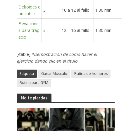
Deltoides c
3
10 a 12 al fallo
1:30 min
on cable
Elevacione
s para trap
3
12 – 16 al fallo
1:30 min
ecio
[/table]
*Demostración de como hacer el
ejercicio dando clic en el titulo.
Etiqueta
Ganar Musculo
Rutina de hombros
Rutina para GYM
No te pierdas