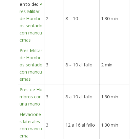
ento de:
P
res Militar
de Hombr
2
8 – 10
1:30 min
os sentado
con mancu
ernas
Pres Militar
de Hombr
os sentado
3
8 – 10 al fallo
2 min
con mancu
ernas
Pres de Ho
mbros con
3
8 a 10 al fallo
1:30 min
una mano
Elevacione
s laterales
3
12 a 16 al fallo
1:30 min
con mancu
erna