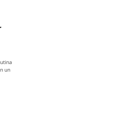
r
utina
án un