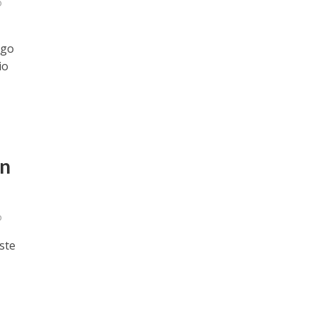
o
rgo
io
in
o
ste