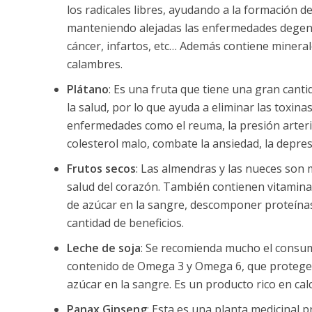
los radicales libres, ayudando a la formación de
manteniendo alejadas las enfermedades degener
cáncer, infartos, etc… Además contiene mineral
calambres.
Plátano
: Es una fruta que tiene una gran cant
la salud, por lo que ayuda a eliminar las toxin
enfermedades como el reuma, la presión arteria
colesterol malo, combate la ansiedad, la depresi
Frutos secos
: Las almendras y las nueces son 
salud del corazón. También contienen vitamina 
de azúcar en la sangre, descomponer proteínas
cantidad de beneficios.
Leche de soja
: Se recomienda mucho el consumo
contenido de Omega 3 y Omega 6, que protegen la
azúcar en la sangre. Es un producto rico en cal
Panax Ginseng
: Esta es una planta medicinal 