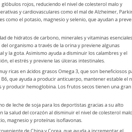
 glóbulos rojos, reduciendo el nivel de colesterol malo y
ativas y cardiovasculares como el mal de Alzheimer, Parki
es como el potasio, magnesio y selenio, que ayudan a preve
idad de hidratos de carbono, minerales y vitaminas esenciale
as del organismo a través de la orina y previene algunas
l y la gota. Asimismo ayuda a disminuir los calambres y el
ón, el estrés y previene las úlceras intestinales.
muy ricas en ácidos grasos Omega 3, que son beneficiosos p
B6, que ayuda a producir anticuerpo, mantener estable el n
 y producir hemoglobina. Los frutos secos tienen una gran
 de leche de soja para los deportistas gracias a su alto
 salud del corazón al disminuir el nivel de colesterol malo
cio, magnesio y proteínas isoflavonas.
proveniente de China y Corea, que ayuda a incrementar el