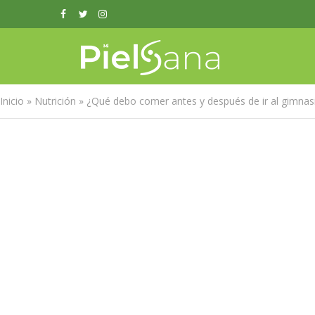
Inicio
»
Nutrición
»
¿Qué debo comer antes y después de ir al gimnas