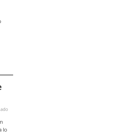
o
e
nado
ón
 lo