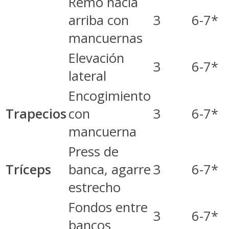
Remo hacia
arriba con
3
6-7*
mancuernas
Elevación
3
6-7*
lateral
Encogimiento
Trapecios
con
3
6-7*
mancuerna
Press de
Tríceps
banca, agarre
3
6-7*
estrecho
Fondos entre
3
6-7*
bancos