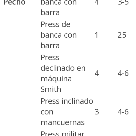
Pecho
banca con
4
3-5
barra
Press de
banca con
1
25
barra
Press
declinado en
4
4-6
máquina
Smith
Press inclinado
con
3
4-6
mancuernas
Press militar