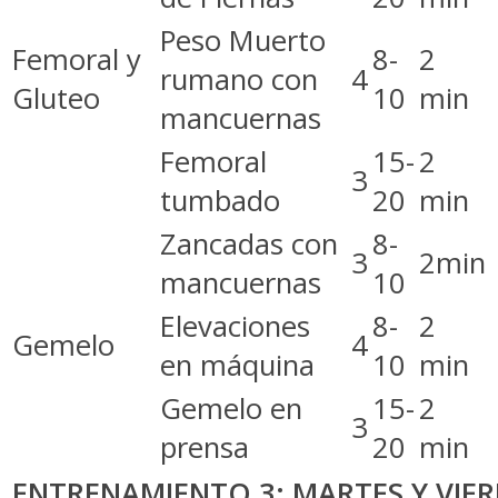
Peso Muerto
Femoral y
8-
2
rumano con
4
Gluteo
10
min
mancuernas
Femoral
15-
2
3
tumbado
20
min
Zancadas con
8-
3
2min
mancuernas
10
Elevaciones
8-
2
Gemelo
4
en máquina
10
min
Gemelo en
15-
2
3
prensa
20
min
ENTRENAMIENTO 3: MARTES Y VIE