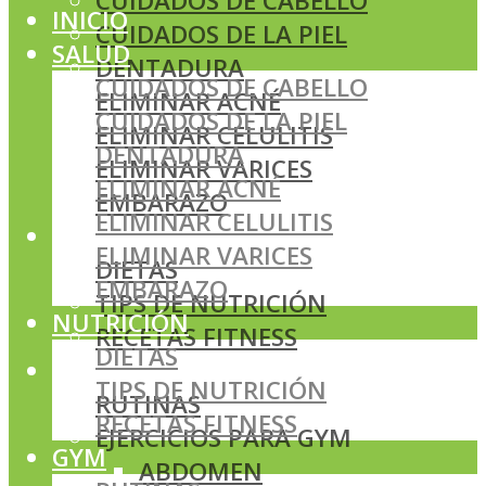
CUIDADOS DE CABELLO
INICIO
CUIDADOS DE LA PIEL
SALUD
DENTADURA
CUIDADOS DE CABELLO
ELIMINAR ACNÉ
CUIDADOS DE LA PIEL
ELIMINAR CELULITIS
DENTADURA
ELIMINAR VARICES
ELIMINAR ACNÉ
EMBARAZO
ELIMINAR CELULITIS
NUTRICIÓN
ELIMINAR VARICES
DIETAS
EMBARAZO
TIPS DE NUTRICIÓN
NUTRICIÓN
RECETAS FITNESS
DIETAS
GYM
TIPS DE NUTRICIÓN
RUTINAS
RECETAS FITNESS
EJERCICIOS PARA GYM
GYM
ABDOMEN