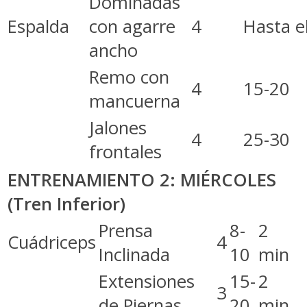
Dominadas
Espalda
con agarre
4
Hasta el
ancho
Remo con
4
15-20
mancuerna
Jalones
4
25-30
frontales
ENTRENAMIENTO 2: MIÉRCOLES
(Tren Inferior)
Prensa
8-
2
Cuádriceps
4
Inclinada
10
min
Extensiones
15-
2
3
de Piernas
20
min