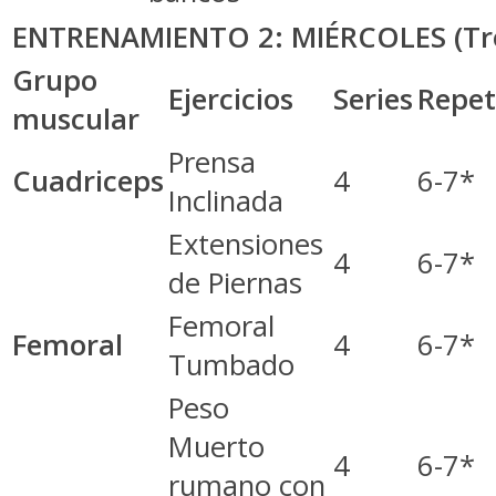
ENTRENAMIENTO 2: MIÉRCOLES (Tren
Grupo
Ejercicios
Series
Repet
muscular
Prensa
Cuadriceps
4
6-7*
Inclinada
Extensiones
4
6-7*
de Piernas
Femoral
Femoral
4
6-7*
Tumbado
Peso
Muerto
4
6-7*
rumano con