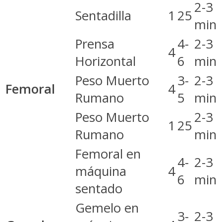
2-3
Sentadilla
1
25
min
Prensa
4-
2-3
4
Horizontal
6
min
Peso Muerto
3-
2-3
Femoral
4
Rumano
5
min
Peso Muerto
2-3
1
25
Rumano
min
Femoral en
4-
2-3
máquina
4
6
min
sentado
Gemelo en
3-
2-3