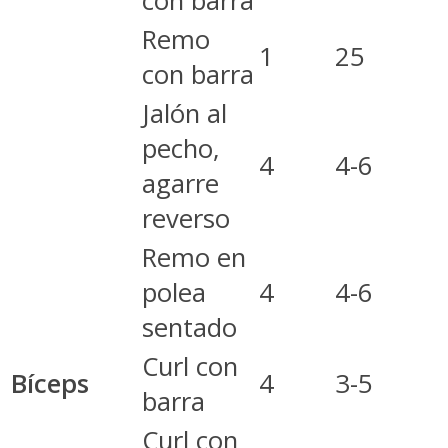
con barra
Remo
1
25
con barra
Jalón al
pecho,
4
4-6
agarre
reverso
Remo en
polea
4
4-6
sentado
Curl con
Bíceps
4
3-5
barra
Curl con